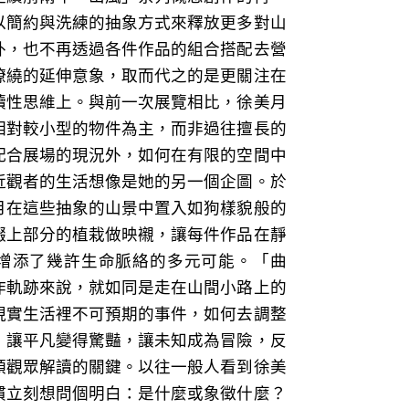
以簡約與洗練的抽象方式來釋放更多對山
外，也不再透過各件作品的組合搭配去營
繚繞的延伸意象，取而代之的是更關注在
讀性思維上。與前一次展覽相比，徐美月
相對較小型的物件為主，而非過往擅長的
配合展場的現況外，如何在有限的空間中
近觀者的生活想像是她的另一個企圖。於
月在這些抽象的山景中置入如狗樣貌般的
綴上部分的植栽做映襯，讓每件作品在靜
增添了幾許生命脈絡的多元可能。「曲
作軌跡來說，就如同是走在山間小路上的
現實生活裡不可預期的事件，如何去調整
，讓平凡變得驚豔，讓未知成為冒險，反
領觀眾解讀的關鍵。以往一般人看到徐美
慣立刻想問個明白：是什麼或象徵什麼？