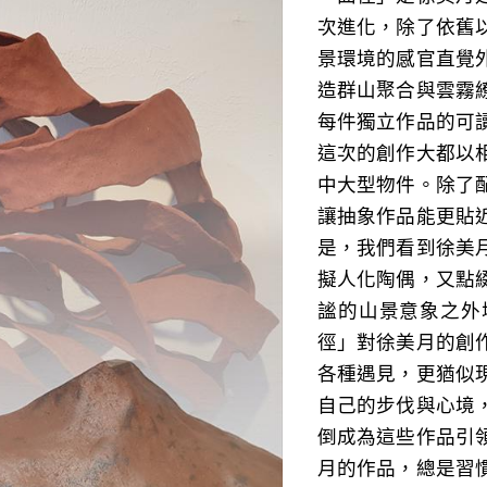
次進化，除了依舊
景環境的感官直覺
造群山聚合與雲霧
每件獨立作品的可
這次的創作大都以
中大型物件。除了
讓抽象作品能更貼
是，我們看到徐美
擬人化陶偶，又點
謐的山景意象之外
徑」對徐美月的創
各種遇見，更猶似
自己的步伐與心境
倒成為這些作品引
月的作品，總是習