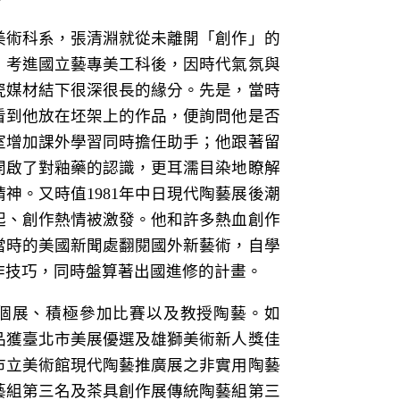
美術科系，張清淵就從未離開「創作」的
！考進國立藝專美工科後，因時代氣氛與
瓷媒材結下很深很長的緣分。先是，當時
看到他放在坯架上的作品，便詢問他是否
室增加課外學習同時擔任助手；他跟著留
開啟了對釉藥的認識，更耳濡目染地瞭解
神。又時值1981年中日現代陶藝展後潮
起、創作熱情被激發。他和許多熱血創作
當時的美國新聞處翻閱國外新藝術，自學
作技巧，同時盤算著出國進修的計畫。
個展、積極參加比賽以及教授陶藝。如
作品獲臺北市美展優選及雄獅美術新人獎佳
北市立美術館現代陶藝推廣展之非實用陶藝
藝組第三名及茶具創作展傳統陶藝組第三