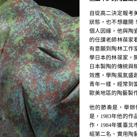
自從高二決定報考
狀態，也不想離開
個人因緣，他與陶
的任課老師林葆家
有意願到陶林工作
學日本的林葆家，
日本製陶的傳統與精
效應，學陶風氣盛
青年一樣，經常到
歐美地區的陶藝製
他的節奏是，舉辦
是，1983年他的
作，1984年獲臺
組第二名、實用陶