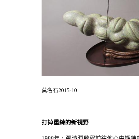
莫名石
2015-10
打掉重練的新視野
1988
年，張清淵啟程前往他心中期待