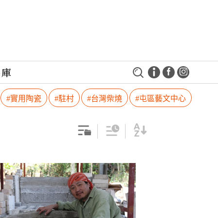
料庫
#實用陶瓷
#駐村
#台灣柴燒
#屯區藝文中心