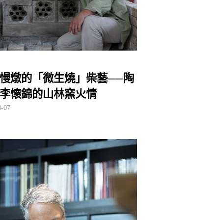
慢燉的「微生燒」柴藝──陶
李懷錦的山林窯火情
3-07