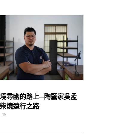
境尋幽的路上─陶藝家吳孟
柴燒遠行之路
1-15