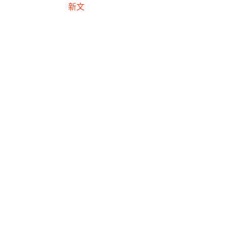
新文
如詩般的紫光旅程：陶藝家張靚
妤的花蓮在地學
2025-10-12
最新消息
展訊
活動
徵選
課程