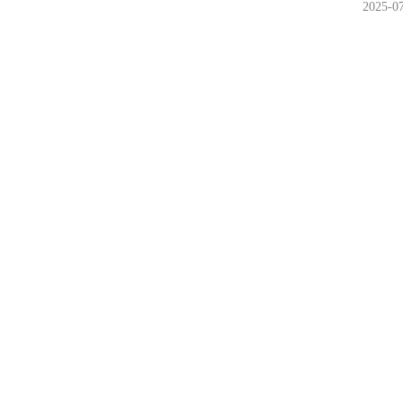
2025-0
主題報導
人物群像
資料庫
生涯日記
陶藝家
技藝分享
藝思異想
評論家
駐村中心
臺灣柴燒
專業教室
當代實驗
展演記錄