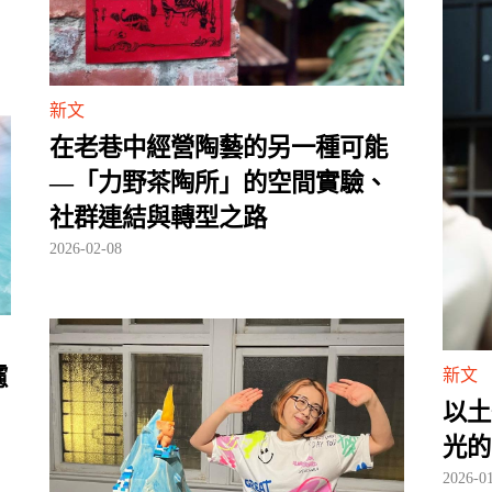
新文
在老巷中經營陶藝的另一種可能
—「力野茶陶所」的空間實驗、
社群連結與轉型之路
2026-02-08
濾
新文
以土
光的
2026-0