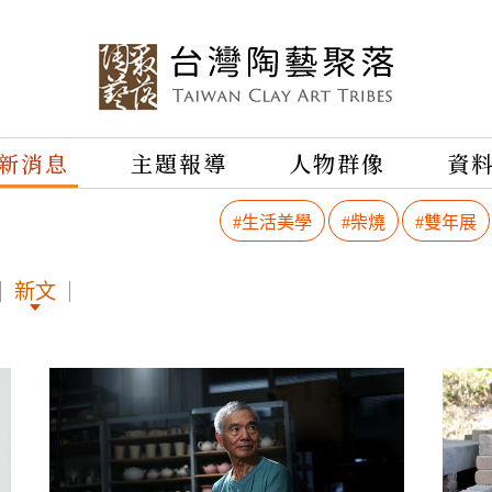
新消息
主題報導
人物群像
資
#生活美學
#柴燒
#雙年展
新文