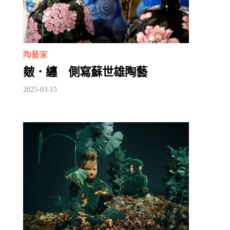
陶藝家
皴．纏 側寫蘇世雄陶藝
2025-03-15