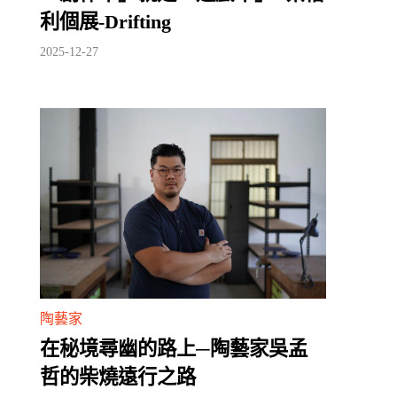
利個展-Drifting
2025-12-27
陶藝家
在秘境尋幽的路上─陶藝家吳孟
哲的柴燒遠行之路