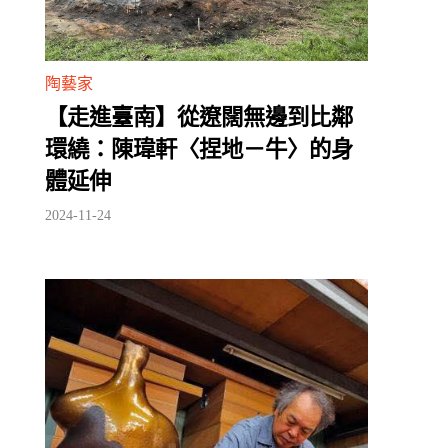
陶藝家
【走進臺南】從遼闊無邊到比鄰
環繞：陳瑋軒〈捏地－牛〉的身
體延伸
2024-11-24