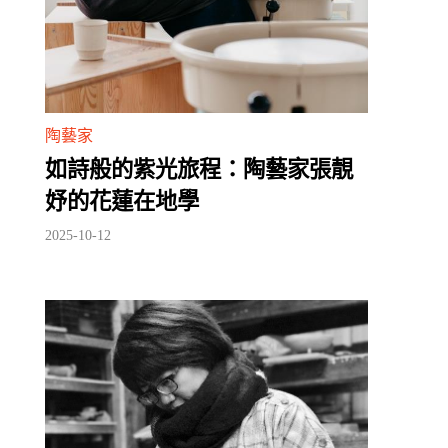
陶藝家
如詩般的紫光旅程：陶藝家張靚
妤的花蓮在地學
2025-10-12