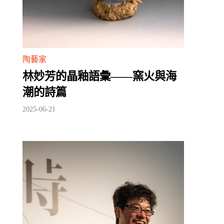
陶藝家
林妙芳的晶釉語彙——窯火與海
潮的詩篇
2025-06-21