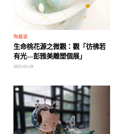
陶藝家
生命桃花源之微觀：觀「彷彿若
有光—彭雅美雕塑個展」
2025-03-29