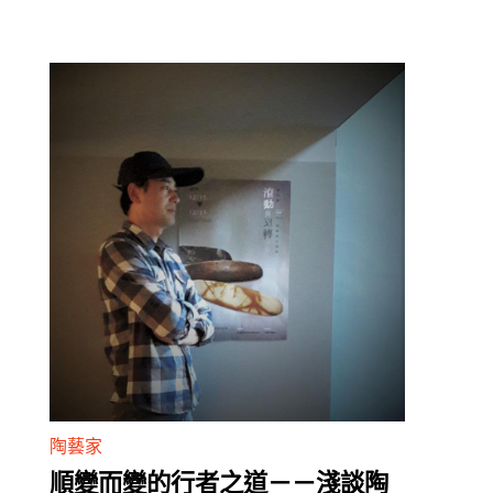
陶藝家
順變而變的行者之道－－淺談陶