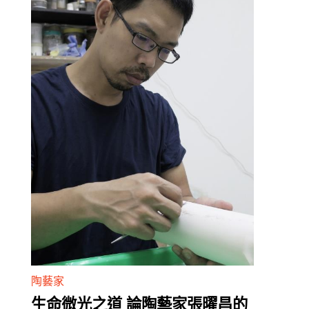
陶藝家
生命微光之道 論陶藝家張曜昌的