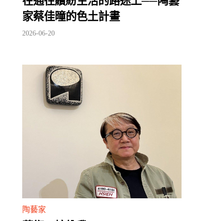
在通往繽紛生活的路途上──陶藝
家蔡佳曈的色土計畫
2026-06-20
陶藝家