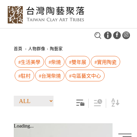
首頁
›
人物群像
›
陶藝家
#生活美學
#柴燒
#雙年展
#實用陶瓷
#駐村
#台灣柴燒
#屯區藝文中心