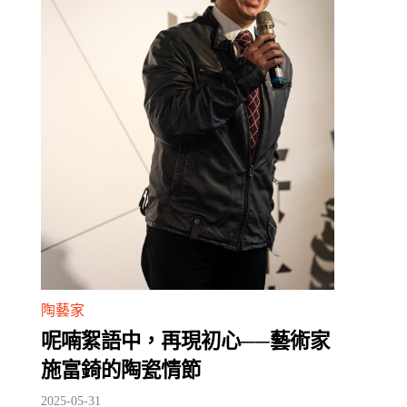
陶藝家
呢喃絮語中，再現初心──藝術家
施富錡的陶瓷情節
2025-05-31