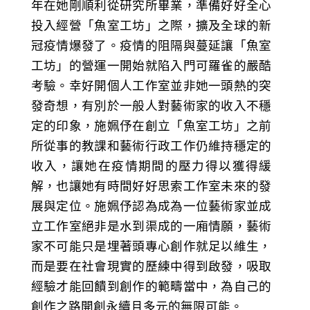
年在她剛順利從研究所畢業，準備好好全心
投入經營「魚室工坊」之際，擴及全球的新
冠疫情爆發了。疫情的阻隔與蔓延讓「魚室
工坊」的營運一開始就陷入門可羅雀的嚴酷
考驗。幸好開個人工作室並非她一頭熱的突
發奇想，有別於一般人對藝術家的收入不穩
定的印象，施姵伃在創立「魚室工坊」之前
所從事的教課和藝術行政工作仍維持穩定的
收入，讓她在疫情期間的壓力得以獲得緩
解，也讓她有時間好好思索工作室未來的發
展與定位。施姵伃認為成為一位藝術家並成
立工作室絕非是水到渠成的一廂情願，藝術
家不可能只是埋著頭專心創作就足以維生，
而是要在社會現實的歷練中得到啟發，吸取
經驗才能回饋到創作的範疇當中，為自己的
創作之路開創永續且多元的無限可能。