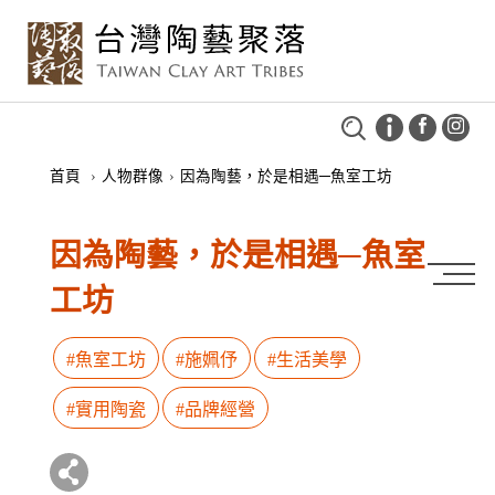
首頁
›
人物群像
›
因為陶藝，於是相遇─魚室工坊
因為陶藝，於是相遇─魚室
工坊
#魚室工坊
#施姵伃
#生活美學
#實用陶瓷
#品牌經營