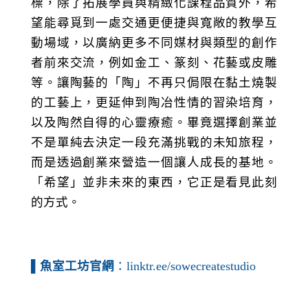
標，除了拓展學員與精緻化課程品質外，希
望能尋覓到一處交通更便捷與寬敞的教學互
動場域，以廣納更多不同媒材與類型的創作
者前來交流，例如金工、篆刻、花藝或皮雕
等。讓陶藝的「陶」不再只侷限在黏土燒製
的工藝上，更延伸到陶冶性情的習染培育，
以及陶然自得的心靈療癒。畢竟選擇創業並
不是單純去決定一段充滿挑戰的未知旅程，
而是透過創業來營造一個讓人成長的基地。
「希望」並非未來的東西，它正是看見此刻
的方式。
▌
魚室工坊官網
：linktr.ee/sowecreatestudio