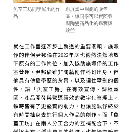
魚室工坊同學展出的作
聯展當中規劃的販售
品
區，讓同學可以實際參
與陶瓷商品化的過程與
效益
就在工作室逐漸步上軌道的重要關頭，施姵
伃的伴侶尹邦倫在2022年底也毅然決然地放
下原有的工作崗位，加入協助施姵伃的工作
室營運。尹邦倫雖非陶藝創作科班出身，但
他具有傳播學歷的背景，以及理性擘劃的個
性，讓「魚室工房」在有效宣傳、課程藍
圖、產品開發與營運績效的數字化管理上，
頓時皆有了更堅實的助力，也讓施姵伃終於
有時間抽身去進行個人作品的創作。而「魚
室工坊」在兩人分工合力的互補配合下，不
僅逐漸有了穩步成長的軌跡，也慢慢開始進