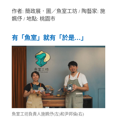
作者: 簡政展．圖／魚室工坊 / 陶藝家: 施
姵伃 / 地點: 桃園市
有「魚室」就有「於是…」
魚室工坊負責人施姵伃(左)和尹邦倫(右)