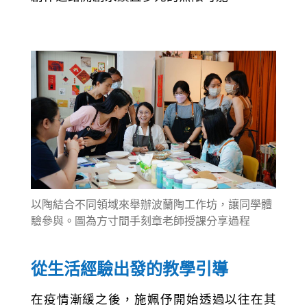
以陶結合不同領域來舉辦波蘭陶工作坊，讓同學體
驗參與。圖為方寸間手刻章老師授課分享過程
從生活經驗出發的教學引導
在疫情漸緩之後，施姵伃開始透過以往在其